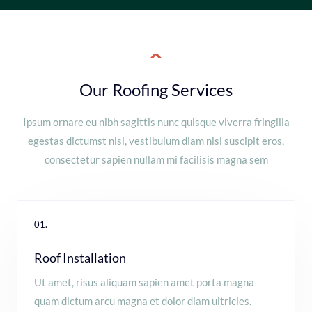
Our Roofing Services
Ipsum ornare eu nibh sagittis nunc quisque viverra fringilla
egestas dictumst nisl, vestibulum diam nisi suscipit eros,
consectetur sapien nullam mi facilisis magna sem
01.
Roof Installation
Ut amet, risus aliquam sapien amet porta magna
quam dictum arcu magna et dolor diam ultricies.