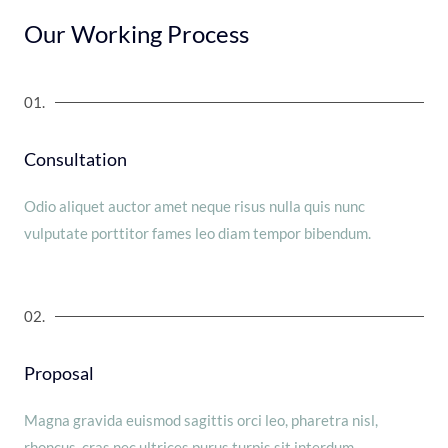
Our Working Process
01.
Consultation
Odio aliquet auctor amet neque risus nulla quis nunc
vulputate porttitor fames leo diam tempor bibendum.
02.
Proposal
Magna gravida euismod sagittis orci leo, pharetra nisl,
rhoncus, cras nec ultrices purus turpis sit interdum.