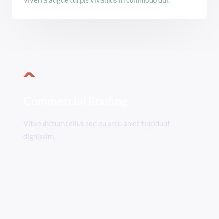
viverra augue turpis vivamus in commodo dui.
Commercial Roofing
Vitae dictum tellus sed eu arcu amet tincidunt
dignissim.