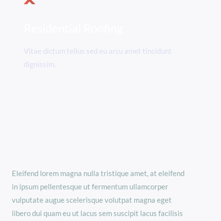
Residential Roofing
Vitae dictum tellus sed eu arcu amet tincidunt
dignissim.
Eleifend lorem magna nulla tristique amet, at eleifend
in ipsum pellentesque ut fermentum ullamcorper
vulputate augue scelerisque volutpat magna eget
libero dui quam eu ut lacus sem suscipit lacus facilisis