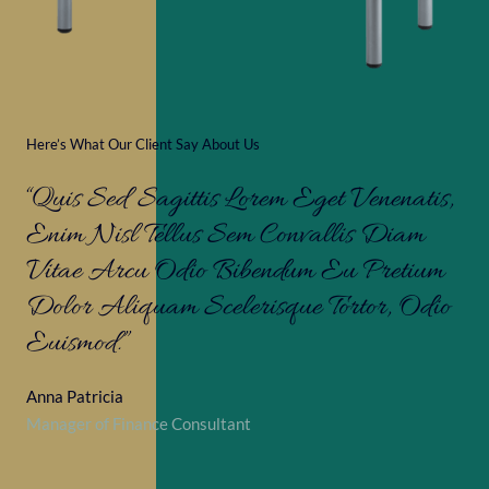
Here’s What Our Client Say About Us
“Quis Sed Sagittis Lorem Eget Venenatis,
Enim Nisl Tellus Sem Convallis Diam
Vitae Arcu Odio Bibendum Eu Pretium
Dolor Aliquam Scelerisque Tortor, Odio
Euismod.”
Anna Patricia
Manager of Finance Consultant